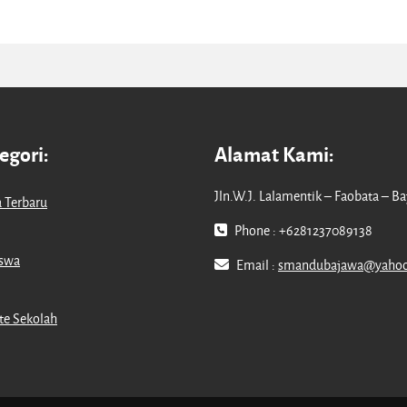
egori:
Alamat Kami:
Jln.W.J. Lalamentik – Faobata – B
a Terbaru
Phone : +6281237089138
iswa
Email :
smandubajawa@yaho
e Sekolah