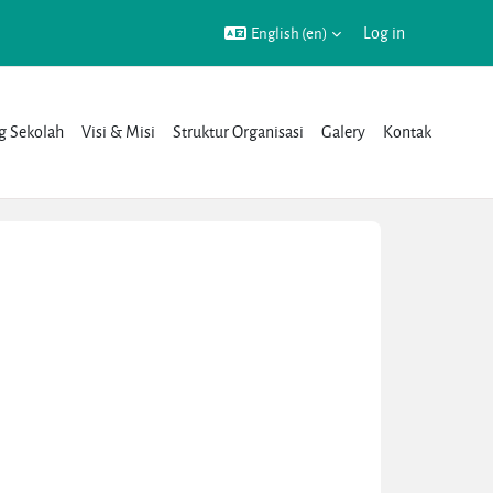
Log in
English ‎(en)‎
g Sekolah
Visi & Misi
Struktur Organisasi
Galery
Kontak