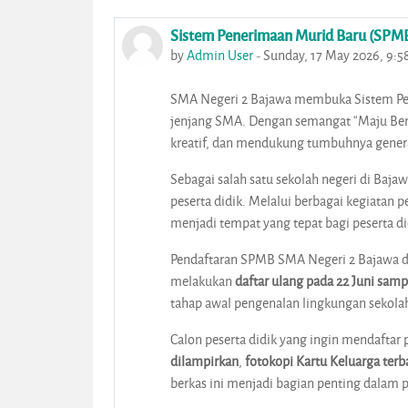
Sistem Penerimaan Murid Baru (SPM
Number of replies: 0
by
Admin User
-
Sunday, 17 May 2026, 9:
SMA Negeri 2 Bajawa membuka Sistem Pene
jenjang SMA. Dengan semangat “Maju Bers
kreatif, dan mendukung tumbuhnya gener
Sebagai salah satu sekolah negeri di B
peserta didik. Melalui berbagai kegiatan 
menjadi tempat yang tepat bagi peserta 
Pendaftaran SPMB SMA Negeri 2 Bajawa 
melakukan
daftar ulang pada 22 Juni samp
tahap awal pengenalan lingkungan sekolah,
Calon peserta didik yang ingin mendaftar
dilampirkan
,
fotokopi Kartu Keluarga terb
berkas ini menjadi bagian penting dalam 