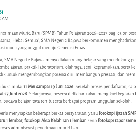
B)
58 AM
rimaan Murid Baru (SPMB) Tahun Pelajaran 2026–2027 bagi calon peser
ama, Hebat Semua”, SMA Negeri 2 Bajawa berkomitmen menghadirkan lin
asi muda yang unggul menuju Generasi Emas.
ajawa, SMA Negeri 2 Bajawa menyediakan ruang belajar yang mendukun
pembelajaran, praktik laboratorium, olahraga, seni, kepramukaan, serta k
didik untuk mengembangkan potensi diri, membangun prestasi, dan memp
dibuka mulai
11 Mei sampai 19 Juni 2026
. Setelah proses pendaftaran, cal
ai 27 Juni 2026
. Selanjutnya, peserta didik baru akan mengikuti kegiatan
 budaya belajar, tata tertib, serta berbagai program unggulan sekolah.
 perlu menyiapkan beberapa berkas persyaratan, yaitu
fotokopi ijazah SMP
aru 1 lembar
,
fotokopi Akta Kelahiran 1 lembar
, serta
fotokopi rapor seme
proses administrasi penerimaan murid baru.