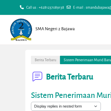
Call us
: +6281237089138
E-mail
:
smandubajawa
Skip to main content
SMA Negeri 2 Bajawa
Berita Terbaru
Sistem Penerimaan Murid Bar
Berita Terbaru
Sistem Penerimaan Mur
Display mode