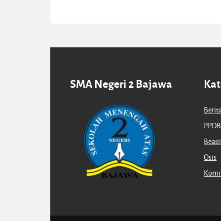
SMA Negeri 2 Bajawa
Kat
Berit
PPDB
Beas
Osis
Komit