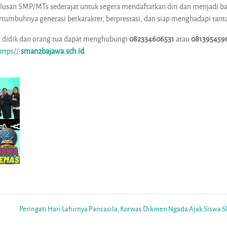
usan SMP/MTs sederajat untuk segera mendaftarkan diri dan menjadi bag
tumbuhnya generasi berkarakter, berprestasi, dan siap menghadapi tan
rta didik dan orang tua dapat menghubungi
082334606531
atau
081395459
https//:
sman2bajawa.sch.id
.
Peringati Hari Lahirnya Pancasila, Korwas Dikmen Ngada Ajak Siswa