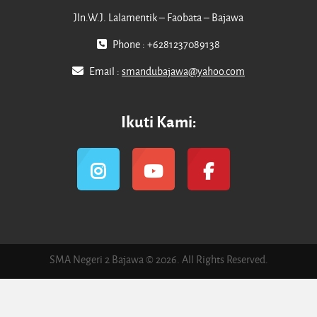
Jln.W.J. Lalamentik – Faobata – Bajawa
Phone : +6281237089138
Email :
smandubajawa@yahoo.com
Ikuti Kami:
SMA Negeri 2 Bajawa © 2026. All Rights Reserved.