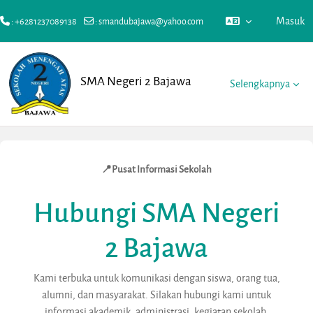
Masuk
: +6281237089138
:
smandubajawa@yahoo.com
Lewati ke konten utama
SMA Negeri 2 Bajawa
Selengkapnya
📍
Pusat Informasi Sekolah
Hubungi SMA Negeri
2 Bajawa
Kami terbuka untuk komunikasi dengan siswa, orang tua,
alumni, dan masyarakat. Silakan hubungi kami untuk
informasi akademik, administrasi, kegiatan sekolah,