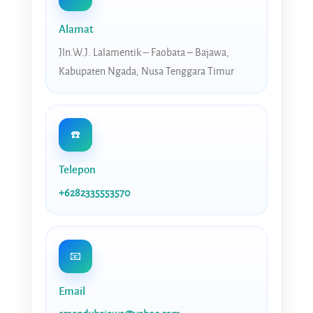
Alamat
Jln.W.J. Lalamentik – Faobata – Bajawa,
Kabupaten Ngada, Nusa Tenggara Timur
☎️
Telepon
+6282335553570
📧
Email